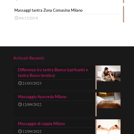
Massaggi tantra Zona Comasina Milano
04/12/2018
Articoli Recenti
Differenza tra tantra Bianco (spirituale) e
tantra Rosso (erotico)
21/03/2023
Massaggio Ayurveda Milano
12/09/2022
Massaggio di coppia Milano
12/09/2022